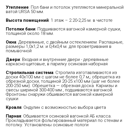
Утепление
: Пол бани и потолок утепляются минеральной
ватой URSA 50 мм.
Высота помещений
: 1 этаж – 2.20-2,25 м. в чистоте
Потолки бани
: Подшиваются вагонкой камерной сушки,
толщиной около 18 мм.
Окна
: Деревянные, с двойным остеклением. Распашные,
размеры 1,0х1,2 м. и 0,4х0,4 м. для проветривания в
помывочной
Двери
: Входная и внутренние двери - деревянные
каркасно-щитовые, в парилку осиновая наборная
Стропильная система
: Стропила изготавливаются из
доски 40х100 мм с шагом не более 0,7 м,; обрешетка из
обрезной доски, толщиной 20-25 х100 мм (шаг не более
200-250 мм). Обрешетка — обрезная доска. Карнизы и
свесы шириной 300-400 мм., подшиваются вагонкой.
Фронтоны снаружи обшиваются вагонкой камерной
сушки
Кровля
: Ондулин с возможностью выбора цвета
Парная
: Обшивается осиновой вагонкой АБ класса.
Прокладывается фольгированный материал по стенам и
потолку. Установлены осиновые пологи