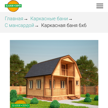
Главная
Каркасные бани
→
→
С мансардой
Каркасная баня 6х6
→