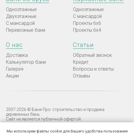
Одноэтажные
Одноэтажные
Двухэтажные
С мансардой
C мансардой
Проекты 6х6
Перевозные бани
Проекты 6х4
О нас
Статьи
Доставка
Обратный звонок
Калькулятор бани
Кредит
Галерея
Вопросы и ответы
Акции
Отзывы
2007-2026 © Баня-Про: строительство и продажа
деревянных бань.
Сайт не является публичной офертой.
ИП Курбатов Д.А. ОГРНИП 321774600761632
Мы используем файлы cookie для Вашего удобства пользования