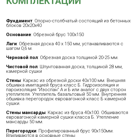
КОМПЛЕКТАЦИИ
Фундамент
: Опорно-столбчатый состоящий из бетонных
блоков 20х20х40
Основание
: Обрезной брус 100х150
Лаги
: Обрезная доска 40 х 150 мм, устанавливаются с
шагом 0,6 м.
.
Черновой пол
: Обрезная доска толщиной 20-25 мм.
Чистовой пол
: Шпунтованная доска, толщиной 28 мм,
камерной сушки
Стены
: Каркас из обрезной доски 40х100 мм. Внешняя
обшивка имитацией бруса класс Б. Гидроизоляция и
пароизоляция "Изоспан" А и Б или аналог с двух сторон
утеплителя. Утеплитель базальтовый 50 мм. Внутренняя
обшивка перегородок евровагонкой класс Б камерной
сушки.
Стены мансарды
: Каркас из бруса 40х100. Обшиваются
евровагонкой камерной сушки класса Б. Утепление
мансарды 50 мм.
Перегородки
: Профилированный брус 90х150мм.
Впиливаются в основные стены