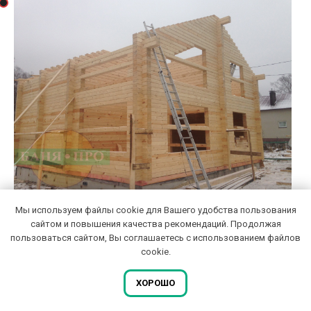
Мы используем файлы cookie для Вашего удобства пользования
СБОРКА СТЕН
сайтом и повышения качества рекомендаций. Продолжая
пользоваться сайтом, Вы соглашаетесь с использованием файлов
После основания приступаем к укладке венцов бани. В
cookie.
данном варианте сруб делается из бруса
ХОРОШО