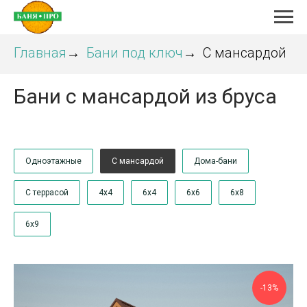
Главная
Бани под ключ
С мансардой
→
→
Бани с мансардой из бруса
Одноэтажные
С мансардой
Дома-бани
С террасой
4х4
6х4
6х6
6х8
6х9
-13%